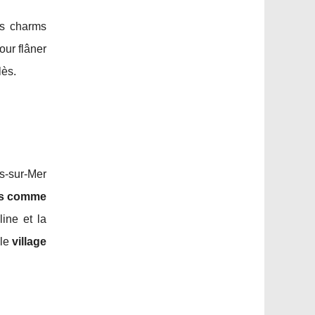
es charms
our flâner
lès.
s-sur-Mer
tes comme
line et la
 le
village