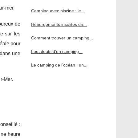
sur-mer
.
Camping avec piscine : le...
moureux de
Hébergements insolites en...
e sur les
Comment trouver un camping...
déale pour
Les atouts d’un camping...
s dans une
Le camping de l’océan : un...
r-Mer.
onseillé :
 une heure