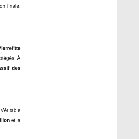
on finale,
ierrefitte
otégés. À
ssif des
 Véritable
llon
et la