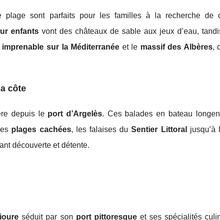
e plage sont parfaits pour les familles à la recherche de c
our enfants
vont des châteaux de sable aux jeux d’eau, tandi
 imprenable sur la Méditerranée
et le
massif des Albères
, 
la côte
ère depuis le
port d’Argelès
. Ces balades en bateau longen
 les
plages cachées
, les falaises du
Sentier Littoral
jusqu’à l
iant découverte et détente.
lioure
séduit par son
port pittoresque
et ses spécialités culi