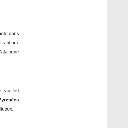
ante dans
ffrant aux
Catalogne
teau fort
Pyrénées
ltueux.