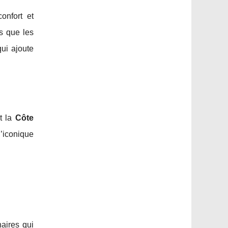
onfort et
s que les
qui ajoute
t la
Côte
’iconique
naires qui