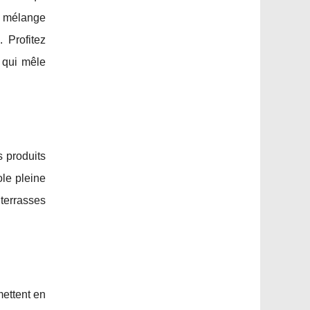
n mélange
 Profitez
 qui mêle
s produits
ole pleine
 terrasses
mettent en