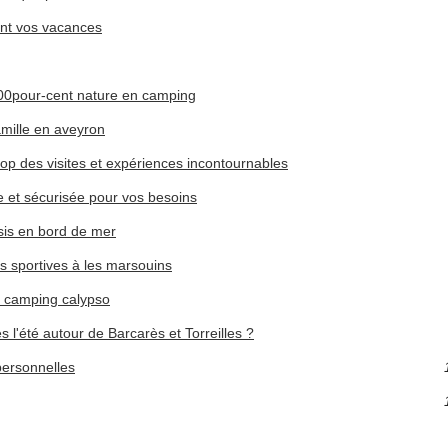
ant vos vacances
 100pour-cent nature en camping
amille en aveyron
top des visites et expériences incontournables
le et sécurisée pour vos besoins
sis en bord de mer
es sportives à les marsouins
u camping calypso
 l'été autour de Barcarès et Torreilles ?
personnelles