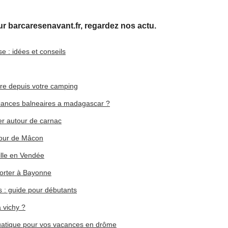
 barcaresenavant.fr, regardez nos actu.
 : idées et conseils
ire depuis votre camping
acances balneaires a madagascar ?
er autour de carnac
utour de Mâcon
mille en Vendée
porter à Bayonne
 : guide pour débutants
à vichy ?
uatique pour vos vacances en drôme