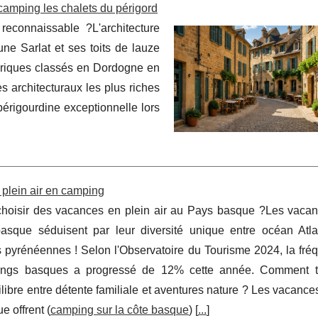
 camping les chalets du périgord
 reconnaissable ?L'architecture
ne Sarlat et ses toits de lauze
oriques classés en Dordogne en
s architecturaux les plus riches
érigourdine exceptionnelle lors
 plein air en camping
hoisir des vacances en plein air au Pays basque ?Les vacan
asque séduisent par leur diversité unique entre océan Atla
pyrénéennes ! Selon l'Observatoire du Tourisme 2024, la fréq
ngs basques a progressé de 12% cette année. Comment tr
ilibre entre détente familiale et aventures nature ? Les vacances
e offrent (
camping sur la côte basque
) [
...
]