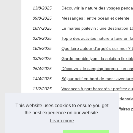
13/8/2025
Découvrir la nature des vosges pend
09/8/2025
Messanges : entre ocean et detente
18/7/2025
Le marais poitevin : une destination
02/6/2025
Top 5 des activités nature à faire en f
18/5/2025
Que faire autour d’argelès-sur-mer ? 
03/5/2025
Garde meuble lyon : la solution flexib
25/4/2025
Découvrez le camping borepo : un oa
14/4/2025
Séjour actif en bord de mer : aventur
13/2/2025
Vacances à port barcarès : profitez d
14/2/2022
Que faire dans les Pyrénées-Orientales
This website uses cookies to ensure you get
02/12/2017
Couchsurfing : sécuriser ses affaires 
the best experience on our website.
24/10/2015
Quoi faire à Barcares?
Learn more