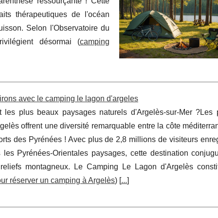
renthèse ressourçante ! Cette
its thérapeutiques de l'océan
uisson. Selon l'Observatoire du
vilégient désormai (
camping
irons avec le camping le lagon d'argeles
t les plus beaux paysages naturels d'Argelès-sur-Mer ?Les
rgelès offrent une diversité remarquable entre la côte méditerr
forts des Pyrénées ! Avec plus de 2,8 millions de visiteurs enre
les Pyrénées-Orientales paysages, cette destination conjug
 reliefs montagneux. Le Camping Le Lagon d'Argelès consti
r réserver un camping à Argelès
) [
...
]