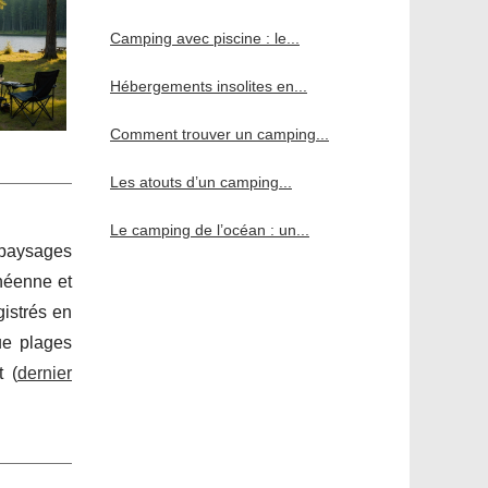
Camping avec piscine : le...
Hébergements insolites en...
Comment trouver un camping...
Les atouts d’un camping...
Le camping de l’océan : un...
 paysages
anéenne et
gistrés en
ue plages
t (
dernier