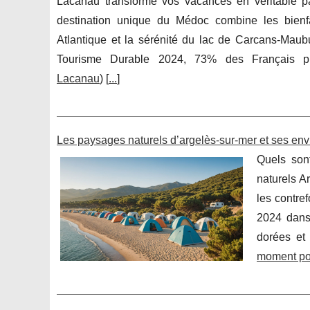
Lacanau transforme vos vacances en véritable pa
destination unique du Médoc combine les bienfa
Atlantique et la sérénité du lac de Carcans-Maub
Tourisme Durable 2024, 73% des Français pri
Lacanau
) [
...
]
Les paysages naturels d’argelès-sur-mer et ses env
Quels son
naturels A
les contre
2024 dans 
dorées et
moment pou