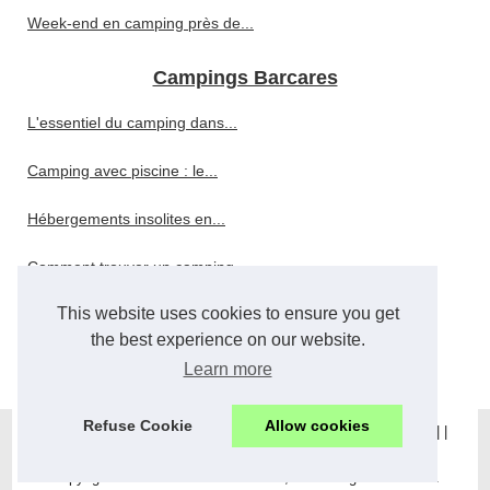
Week-end en camping près de...
Campings Barcares
L'essentiel du camping dans...
Camping avec piscine : le...
Hébergements insolites en...
Comment trouver un camping...
This website uses cookies to ensure you get
Les atouts d’un camping...
the best experience on our website.
Le camping de l’océan : un...
Learn more
Refuse Cookie
Allow cookies
© 2026
Barcaresenavant.fr
|
Plan du site
|
Cookies Policy
|
RSS
|
|
Powered by
vBulletin®
Version 5.7.0
Copyright © 2026 vBulletin Solutions, Inc. All rights reserved.