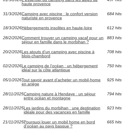
haute provence
31/3/2026
Camping avec piscine : le confort version
684 hits
naturiste en provence
18/3/2026
Hébergements insolites en haute-loire
612 hits
28/2/2026
Comment trouver un camping vacaf pour un
883 hits
séjour en famille dans le morbihan ?
20/2/2026
Les atouts d’un camping avec piscine à
708 hits
blois-chambord
02/2/2026
Le camping de l’océan : un hébergement
750 hits
idéal sur la côte atlantique
05/1/2026
Tout savoir avant d’acheter un mobil-home
925 hits
en ariège
28/11/2025
Camping nature à Hendaye : un séjour
794 hits
entre océan et montagne
28/11/2025
Les jardins du morbihan : une destination
923 hits
idéale pour des vacances en famille
21/11/2025
Pourquoi louer un mobil home en bord
665 hits
d’océan au pays basque ?