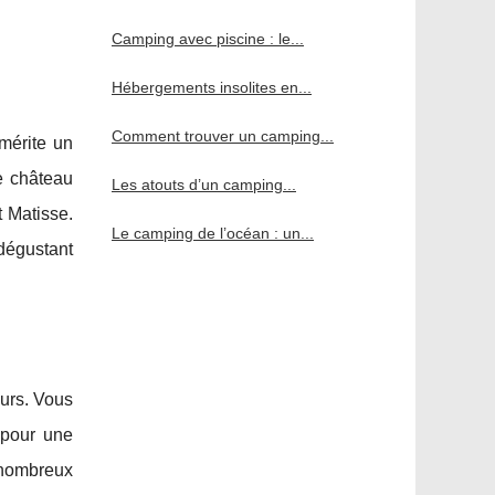
Camping avec piscine : le...
Hébergements insolites en...
Comment trouver un camping...
 mérite un
e château
Les atouts d’un camping...
 Matisse.
Le camping de l’océan : un...
 dégustant
urs. Vous
 pour une
 nombreux