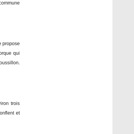
la commune
le propose
orque qui
ussillon.
ron trois
onflent et