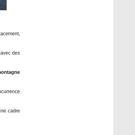
lacement,
x avec des
montagne
oncurrence
ine cadre