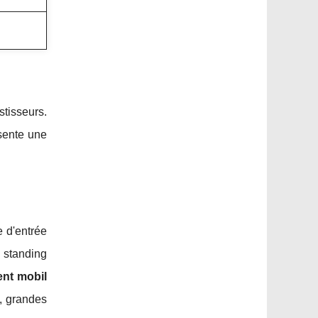
tisseurs.
sente une
 d'entrée
 standing
ent mobil
, grandes