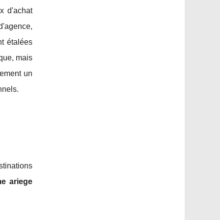
x d'achat
d'agence,
t étalées
que, mais
alement un
nnels.
tinations
e ariege