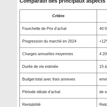
Comparatif des principaux aspects 
Critère
Fourchette de Prix d'achat
40 0
Progression du marché en 2024
+12%
Charges annuelles moyennes
4 20
Durée de vie estimée
15 à
Budget total avec frais annexes
envi
Période idéale d'achat
de s
Rentabilité
Reto