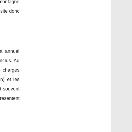
e montagne
site donc
nt annuel
nclus. Au
s charges
n) et les
t souvent
présentent