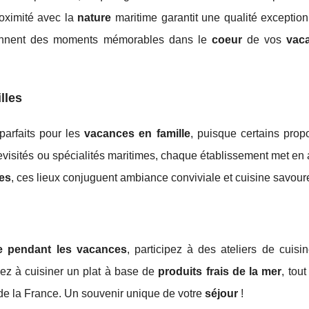
roximité avec la
nature
maritime garantit une qualité exception
viennent des moments mémorables dans le
coeur
de vos
vac
lles
parfaits pour les
vacances en famille
, puisque certains prop
evisités ou spécialités maritimes, chaque établissement met en
es
, ces lieux conjuguent ambiance conviviale et cuisine savour
le pendant les vacances
, participez à des ateliers de cuisi
nez à cuisiner un plat à base de
produits frais de la mer
, tout
e la France. Un souvenir unique de votre
séjour
!