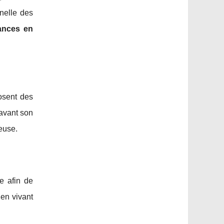
nelle des
ances en
osent des
 avant son
euse.
ne afin de
 en vivant