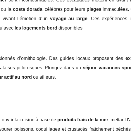
ou la
costa dorada
, célèbres pour leurs
plages
immaculées. 
n vivant l’émotion d’un
voyage au large
. Ces expériences i
 qu’avec
les logements bord
disponibles.
ssionnés d’ornithologie. Des guides locaux proposent des
ex
falaises pittoresques. Plongez dans un
séjour vacances spor
r actif au nord
ou ailleurs.
couvrir la cuisine à base de
produits frais de la mer
, mettant l
vourer poissons, coquillages et crustacés fraîchement pêchés