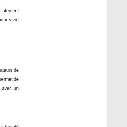
cialement
pour vivre
ateurs de
ermet de
, avec un
la beauté