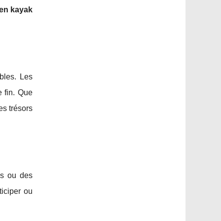
en kayak
bles. Les
 fin. Que
es trésors
is ou des
ticiper ou