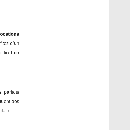
locations
ofitez d’un
e fin Les
, parfaits
cluent des
place.