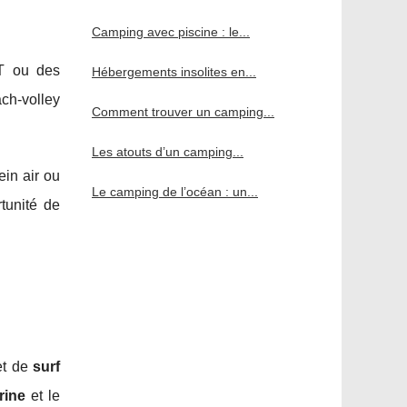
Camping avec piscine : le...
TT ou des
Hébergements insolites en...
ch-volley
Comment trouver un camping...
Les atouts d’un camping...
ein air ou
Le camping de l’océan : un...
tunité de
t de
surf
rine
et le