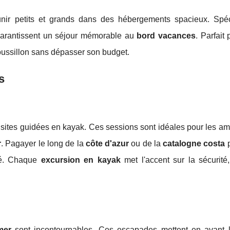
nir petits et grands dans des hébergements spacieux. Spé
arantissent un séjour mémorable au
bord vacances
. Parfait 
ussillon sans dépasser son budget.
s
sites guidées en kayak. Ces sessions sont idéales pour les am
r
. Pagayer le long de la
côte d'azur
ou de la
catalogne costa
p
ité. Chaque
excursion en kayak
met l'accent sur la sécurité
mer
sont incontournables. Ces escapades mettent en avant 