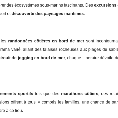
lorer des écosystèmes sous-marins fascinants. Des
excursions 
ort et
découverte des paysages maritimes
.
 les
randonnées côtières en bord de mer
sont incontourna
orama varié, allant des falaises rocheuses aux plages de sable
circuit de jogging en bord de mer
, chaque itinéraire dévoile d
nements sportifs
tels que des
marathons côtiers
, des rela
ions offrent à tous, y compris les familles, une chance de par
re à ce lieu.